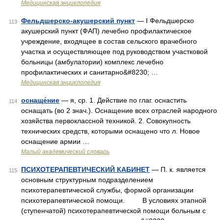
Медицинская энциклопедия
Фельдшерско-акушерский пункт
— I Фельдшерско
113
акушерский пункт (ФАП) лечебно профилактическое
учреждение, входящее в состав сельского врачебного
участка и осуществляющее под руководством участковой
больницы (амбулатории) комплекс лечебно
профилактических и санитарно&#8230; …
Медицинская энциклопедия
оснаще́ние
— я, ср. 1. Действие по глаг. оснастить
114
оснащать (во 2 знач.). Оснащение всех отраслей народного
хозяйства первоклассной техникой. 2. Совокупность
технических средств, которыми оснащено что л. Новое
оснащение армии …
Малый академический словарь
ПСИХОТЕРАПЕВТИЧЕСКИЙ КАБИНЕТ
— П. к. является
115
основным структурным подразделением
психотерапевтической службы, формой организации
психотерапевтической помощи. В условиях этапной
(ступенчатой) психотерапевтической помощи больным с