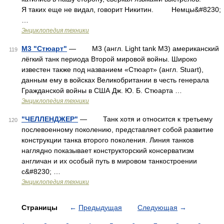
Я таких еще не видал, говорит Никитин. Немцы&#8230;
…
Энциклопедия техники
М3 "Стюарт"
— М3 (англ. Light tank M3) американский
119
лёгкий танк периода Второй мировой войны. Широко
известен также под названием «Стюарт» (англ. Stuart),
данным ему в войсках Великобритании в честь генерала
Гражданской войны в США Дж. Ю. Б. Стюарта …
Энциклопедия техники
"ЧЕЛЛЕНДЖЕР"
— Танк хотя и относится к третьему
120
послевоенному поколению, представляет собой развитие
конструкции танка второго поколения. Линия танков
наглядно показывает конструкторский консерватизм
англичан и их особый путь в мировом танкостроении
с&#8230; …
Энциклопедия техники
Страницы
←
Предыдущая
Следующая
→