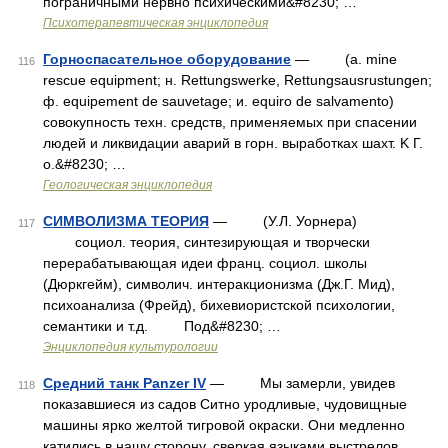
пограничными нервно психическими&#8230; …
Психотерапевтическая энциклопедия
Горноспасательное оборудование
— (a. mine
116
rescue equipment; н. Rettungswerke, Rettungsausrustungen;
ф. equipement de sauvetage; и. equiro de salvamento)
совокупность техн. средств, применяемых при спасении
людей и ликвидации аварий в горн. выработках шахт. K Г.
o.&#8230; …
Геологическая энциклопедия
СИМВОЛИЗМА ТЕОРИЯ
— (У.Л. Уорнера)
117
социол. теория, синтезирующая и творчески
перерабатывающая идеи франц. социол. школы
(Дюркгейм), символич. интеракционизма (Дж.Г. Мид),
психоанализа (Фрейд), бихевиористской психологии,
семантики и т.д. Под&#8230; …
Энциклопедия культурологии
Средний танк Panzer IV
— Мы замерли, увидев
118
показавшиеся из садов Ситно уродливые, чудовищные
машины ярко желтой тигровой окраски. Они медленно
катились в нашу сторону, сверкая языками выстрелов.